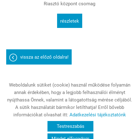
Riasztó központ csomag
részletek
vissza az előző oldalra!
Weboldalunk sütiket (cookie) használ működése folyamán
annak érdekében, hogy a legjobb felhasználói élményt
Oldal információk
Adatkezelési tájékoztató
nyújthassa Önnek, valamint a látogatottság mérése céljából.
A sütik használatát bármikor letilthatja! Erről bővebb
Impresszum
Sütik kezelése
információkat olvashat itt:
Adatkezelési tájékoztatónk
© 2026 - Minden jog fenntartva
Testreszabás
Mindet elfogadom