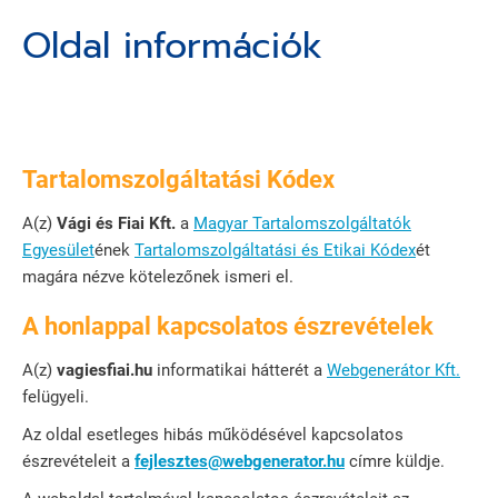
Oldal információk
Tartalomszolgáltatási Kódex
A(z)
Vági és Fiai Kft.
a
Magyar Tartalomszolgáltatók
Egyesület
ének
Tartalomszolgáltatási és Etikai Kódex
ét
magára nézve kötelezőnek ismeri el.
A honlappal kapcsolatos észrevételek
A(z)
vagiesfiai.hu
informatikai hátterét a
Webgenerátor Kft.
felügyeli.
Az oldal esetleges hibás működésével kapcsolatos
észrevételeit a
fejlesztes@webgenerator.hu
címre küldje.