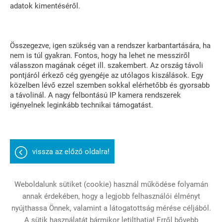
adatok kimentéséről.
Összegezve, igen szükség van a rendszer karbantartására, ha
nem is túl gyakran. Fontos, hogy ha lehet ne messziről
válasszon magának céget ill. szakembert. Az ország távoli
pontjáról érkező cég gyengéje az utólagos kiszálások. Egy
közelben lévő ezzel szemben sokkal elérhetőbb és gyorsabb
a távolinál. A nagy felbontású IP kamera rendszerek
igényelnek leginkább technikai támogatást.
vissza az előző oldalra!
Weboldalunk sütiket (cookie) használ működése folyamán
annak érdekében, hogy a legjobb felhasználói élményt
Oldal információk
Adatkezelési tájékoztató
nyújthassa Önnek, valamint a látogatottság mérése céljából.
A sütik használatát bármikor letilthatja! Erről bővebb