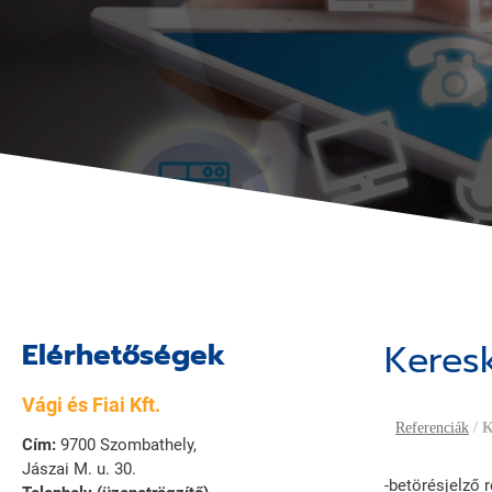
Elérhetőségek
Keresk
Vági és Fiai Kft.
Referenciák
/
K
Cím:
9700 Szombathely,
Jászai M. u. 30.
-betörésjelző 