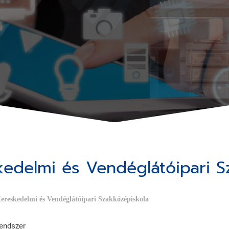
edelmi és Vendéglátóipari S
ereskedelmi és Vendéglátóipari Szakközépiskola
rendszer