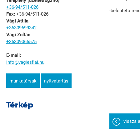
Telephely (üzenetrögzítő)
+36-94/511-026
-beléptető ren
Fax:
+36-94/511-026
Vági Attila
+36309699342
Vági Zoltán
+36309066575
E-mail:
info@vagiesfiai.hu
munkatársak
nyitvatartás
Térkép
vissza a