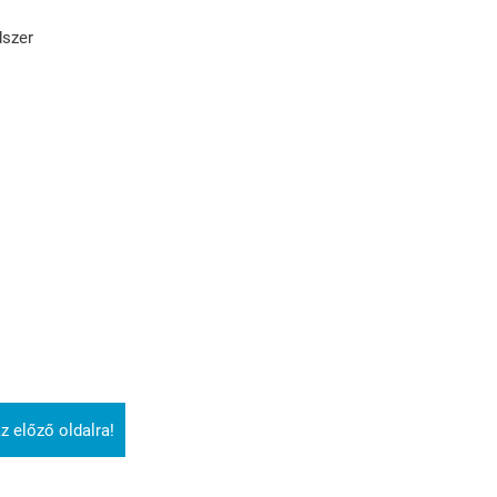
dszer
z előző oldalra!