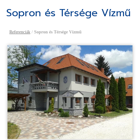
Sopron és Térsége Vízmű
Referenciák
/
Sopron és Térsége Vízmű