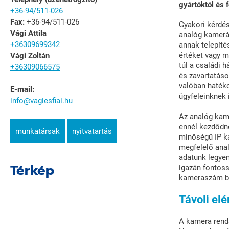
gyártóktól és 
+36-94/511-026
Fax:
+36-94/511-026
Gyakori kérdés
Vági Attila
analóg kamerák
+36309699342
annak telepíté
értéket vagy m
Vági Zoltán
túl a családi 
+36309066575
és zavartatáso
valóban hatéko
E-mail:
ügyfeleinknek 
info@vagiesfiai.hu
Az analóg kam
ennél kezdődne
munkatársak
nyitvatartás
minőségű IP k
megfelelő anal
adatunk legye
Térkép
igazán fontoss
kameraszám bőv
Távoli elé
A kamera rends