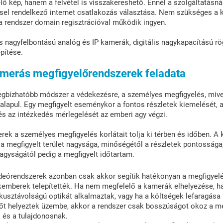
ő kép, hanem a felvétel is visszakereshető. Ennél a szolgáltatásnál
ssel rendelkező internet csatlakozás választása. Nem szükséges a k
 a rendszer domain regisztrációval működik ingyen.
s nagyfelbontású analóg és IP kamerák, digitális nagykapacítású r
epítése.
merás megfigyelőrendszerek feladata
egbízhatóbb módszer a védekezésre, a személyes megfigyelés, mive
a alapul. Egy megfigyelt eseménykor a fontos részletek kiemelését, 
 és az intézkedés mérlegelését az emberi agy végzi.
rek a személyes megfigyelés korlátait tolja ki térben és időben. A
a megfigyelt terület nagysága, minőségétől a részletek pontossága, 
nagyságától pedig a megfigyelt időtartam.
ideórendszerek azonban csak akkor segítik hatékonyan a megfigyelé
emberek telepítették. Ha nem megfelelő a kamerák elhelyezése, ha
ókusztávolságú optikát alkalmaztak, vagy ha a költségek lefaragása
tőt helyeztek üzembe, akkor a rendszer csak bosszúságot okoz a m
 és a tulajdonosnak.