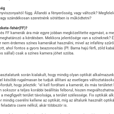
ség
nyviszonyaitól függ. Állandó a fényerősség, vagy változik? Megfelel
 vagy szándékosan szeretnénk sötétben is működtetni?
ekete-fehér(FF)?
 és FF kamerák ára már egyre jobban megközelítette egymást, a meg
 meghatározó a kérdésben. Mekkora jelentősége van a színeknek? É
 nem érdemes színes kamerákat használni, mivel az infafény szűrő
ott, ahol fontos a gyors beazonosítás (Pl: Barna hajú férfi, zöld kab
os sállal) csak a színes kamera jöhet szóba.
pasztalatunk során kialakult, hogy mindig olyan optikát alkalmazunk 
vel később rugalmasan be tudjuk állítani az esetleges változtatásoka
fordult, hogy jelezték: "el kell fordítani a kamerát, és más területet k
n sokszor a teljes korábbi beállítás felborul, hiszen megváltozhatna
 a megfigyelt terület távolsága, a terület szélessége. Fix optikák a
or mindig cserélni kellene az optikát, míg az általunk használt optik
 feladatra csere nélkül, akár többször is.