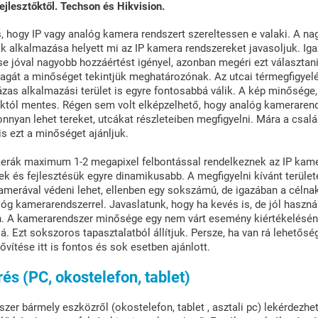
fejlesztőktől. Techson és Hikvision.
, hogy IP vagy analóg kamera rendszert szereltessen e valaki. A na
 alkalmazása helyett mi az IP kamera rendszereket javasoljuk. Iga
se jóval nagyobb hozzáértést igényel, azonban megéri ezt választani
agát a minőséget tekintjük meghatározónak. Az utcai térmegfigyel
házas alkalmazási terület is egyre fontosabbá válik. A kép minősége,
któl mentes. Régen sem volt elképzelhető, hogy analóg kamerarend
nnyan lehet tereket, utcákat részleteiben megfigyelni. Mára a csal
is ezt a minőséget ajánljuk.
erák maximum 1-2 megapixel felbontással rendelkeznek az IP kam
k és fejlesztésük egyre dinamikusabb. A megfigyelni kívánt területe
amerával védeni lehet, ellenben egy sokszámú, de igazában a céln
óg kamerarendszerrel. Javaslatunk, hogy ha kevés is, de jól haszná
n. A kamerarendszer minősége egy nem várt esemény kiértékeléséné
á. Ezt sokszoros tapasztalatból állítjuk. Persze, ha van rá lehetősé
ítése itt is fontos és sok esetben ajánlott.
rés (PC, okostelefon, tablet)
zer bármely eszközről (okostelefon, tablet , asztali pc) lekérdezhet