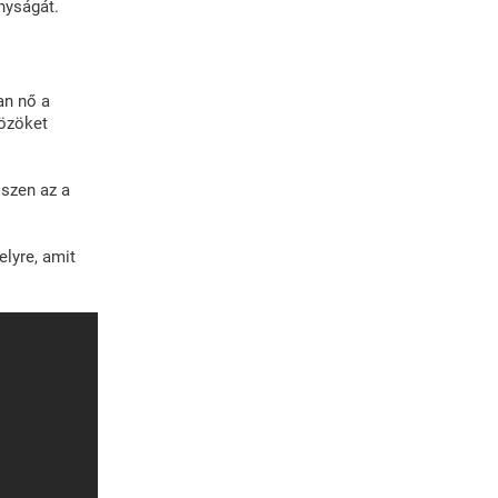
nyságát.
an nő a
közöket
iszen az a
lyre, amit