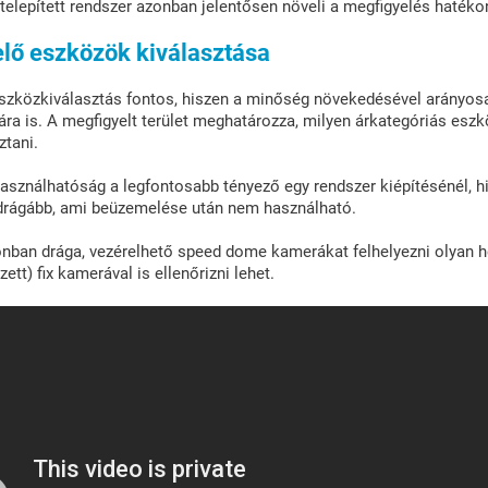
elepített rendszer azonban jelentősen növeli a megfigyelés hatéko
lő eszközök kiválasztása
eszközkiválasztás fontos, hiszen a minőség növekedésével arányos
ra is. A megfigyelt terület meghatározza, milyen árkategóriás esz
tani.
sználhatóság a legfontosabb tényező egy rendszer kiépítésénél, h
gdrágább, ami beüzemelése után nem használható.
nban drága, vezérelhető speed dome kamerákat felhelyezni olyan he
ezett) fix kamerával is ellenőrizni lehet.