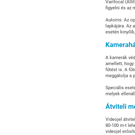
Varifocal (Áll
figyelni és az
Autoiris: Az o
lapkájára. Az 
esetén kinyíli
Kamerah
A kamerák véde
amellett, hogy
fűtést is. A f
meggátolja a 
Speciális eset
melyek ellenál
Átviteli 
Videojel átvite
80-100 m-t leh
videojel erősí