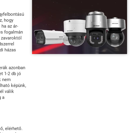
gyfelbontású
z, hogy
 ha az ár-
és fogalmán
 zavaroktól
szerrel
ádi házas
erák azonban
t 1-2 db jó
ak nem
lható képünk,
l válik
g a
ő, elérhető.