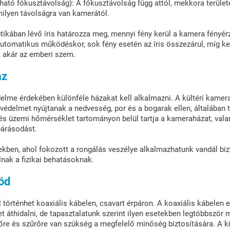
ítható fókusztávolság): A fókusztávolság függ attól, mekkora terüle
 milyen távolságra van kamerától.
ptikában lévő íris határozza meg, mennyi fény kerül a kamera fényé
automatikus működéskor, sok fény esetén az íris összezárul, míg k
k, akár az emberi szem.
áz
lme érdekében különféle házakat kell alkalmazni. A kültéri kamer
 védelmet nyújtanak a nedvesség, por és a bogarak ellen, általában
űtés üzemi hőmérséklet tartományon belül tartja a kameraházat, val
párásodást.
ekben, ahol fokozott a rongálás veszélye alkalmazhatunk vandál biz
lnak a fizikai behatásoknak.
mód
l történhet koaxiális kábelen, csavart érpáron. A koaxiális kábelen 
et áthidalni, de tapasztalatunk szerint ilyen esetekben legtöbbször 
tőre és szűrőre van szükség a megfelelő minőség biztosítására. A ki