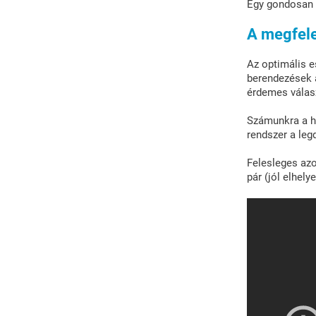
Egy gondosan t
A megfele
Az optimális 
berendezések á
érdemes válasz
Számunkra a ha
rendszer a le
Felesleges azo
pár (jól elhely