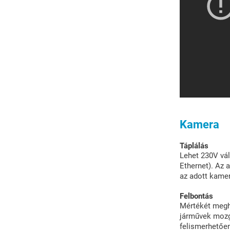
Kamera
Táplálás
Lehet 230V vá
Ethernet). Az 
az adott kamerá
Felbontás
Mértékét megha
járművek mozgá
felismerhetően