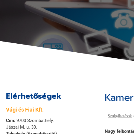
Elérhetőségek
Kamer
Vági és Fiai Kft.
Szolgáltatások
Cím:
9700 Szombathely,
Jászai M. u. 30.
Nagy felbontá
Telephely (üzenetrögzítő)