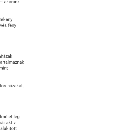
tet akarunk
rzékeny
evés fény
aházak
 tartalmaznak
amint
tos házakat,
elméletileg
már aktív
alakított