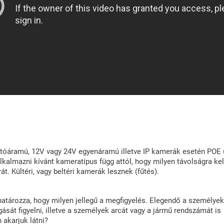
ltóáramú, 12V vagy 24V egyenáramú illetve IP kamerák esetén POE
alkalmazni kívánt kameratípus függ attól, hogy milyen távolságra kel
t. Kültéri, vagy beltéri kamerák lesznek (fűtés).
tározza, hogy milyen jellegű a megfigyelés. Elegendő a személyek
sát figyelni, illetve a személyek arcát vagy a jármű rendszámát is
 akarjuk látni?