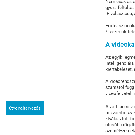
Nem csak az él
gyors feltölté
IP választása,
Professzionáli
/ vezérlők tel
A videoka
Az egyik legm
intelligenciár
kiértékelését,
A videórendsze
számától függ 
videofelvétel 
A zárt láncú v
útvonaltervezés
hozzáértő szak
kiválasztott f
olcsóbb rögzí
személyzetnek