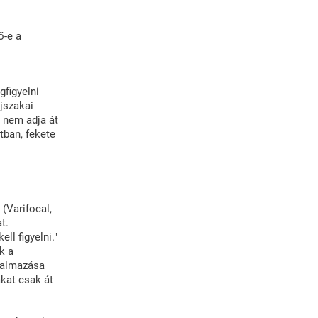
ő-e a
figyelni
jszakai
 nem adja át
átban, fekete
(Varifocal,
t.
ell figyelni."
k a
lkalmazása
ákat csak át