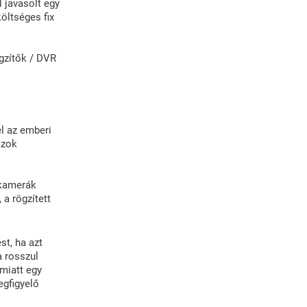
 javasolt egy
öltséges fix
ögzítők / DVR
l az emberi
azok
 kamerák
a rögzített
st, ha azt
 rosszul
 miatt egy
egfigyelő