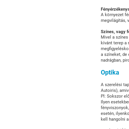
Fényérzékeny
A környezet fé
megvilágítás,
Színes, vagy f
Mivel a színes
kívánt terep a
megfigyeléskor
a színeket, de 
nadrágban, pir
Optika
A szerelési ta
Autoiris), ami
Pl: Sokszor elő
Ilyen esetekbe
fényviszonyok,
esetén, ilyenk
kell hangolni a