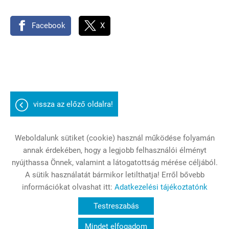
Facebook
X
vissza az előző oldalra!
Weboldalunk sütiket (cookie) használ működése folyamán
annak érdekében, hogy a legjobb felhasználói élményt
Oldal információk
Adatkezelési tájékoztató
nyújthassa Önnek, valamint a látogatottság mérése céljából.
A sütik használatát bármikor letilthatja! Erről bővebb
Impresszum
Sütik kezelése
információkat olvashat itt:
Adatkezelési tájékoztatónk
© 2026 - Minden jog fenntartva
Testreszabás
Mindet elfogadom