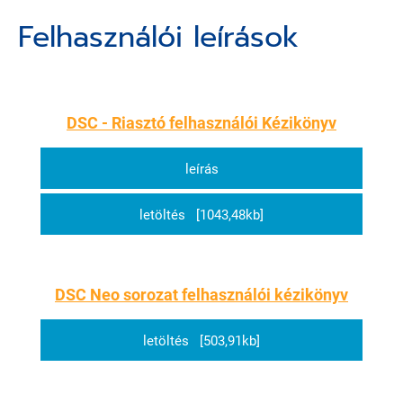
Felhasználói leírások
DSC - Riasztó felhasználói Kézikönyv
leírás
letöltés [1043,48kb]
DSC Neo sorozat felhasználói kézikönyv
letöltés [503,91kb]